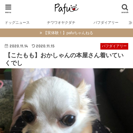
menu
search
ドッグニュース
チワワオヤクダチ
パフダイアリー
【実体験！】pafuちゃんねる
2020.11.14
2020.11.15
パフダイアリー
【こたもも】おかしゃんの本屋さん着いてい
くでし