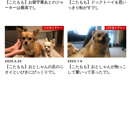
【こたもも】お留守番あとのジャ
【こたもも】ドックトーイを思い
ーキーは最高でし
っきり転がすでし
パフダイアリー
パフダイアリー
2020.6.22
2020.7.8
【こたもも】おとしゃんの足のニ
【こたもも】おとしゃんが抱っこ
オイといびきにびっくりでし
して重いって言ったでし